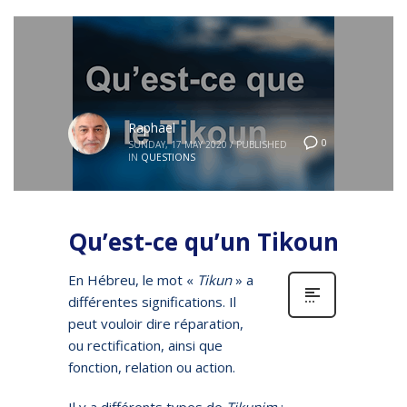
Raphael
0
SUNDAY, 17 MAY 2020
/
PUBLISHED
IN
QUESTIONS
Qu’est-ce qu’un Tikoun
En Hébreu, le mot «
Tikun
» a
différentes significations. Il
peut vouloir dire réparation,
ou rectification, ainsi que
fonction, relation ou action.
Il y a différents types de
Tikunim
: