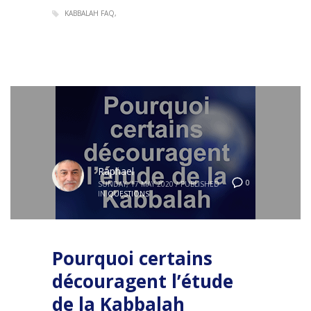
KABBALAH FAQ
Raphael
0
SUNDAY, 17 MAY 2020
/
PUBLISHED
IN
QUESTIONS
Pourquoi certains
découragent l’étude
de la Kabbalah