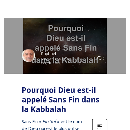
Raphael
0
SUNDAY, 17 MAY 2020
/
PUBLISHED
IN
QUESTIONS
Pourquoi Dieu est-il
appelé Sans Fin dans
la Kabbalah
Sans Fin «
Ein Sof
» est le nom
de D.ieu qui est le plus utilisé