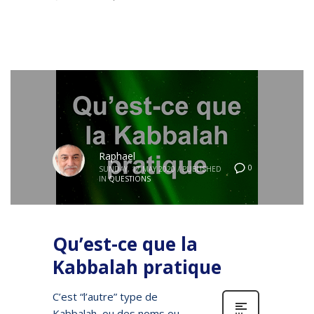
Raphael
0
SUNDAY, 17 MAY 2020
/
PUBLISHED
IN
QUESTIONS
Qu’est-ce que la
Kabbalah pratique
C’est “l’autre” type de
Kabbalah, ou des noms ou