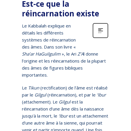
Est-ce que la
réincarnation existe
Le Kabbalah explique en
détails les différents
systèmes de réincarnation
des âmes. Dans son livre «
Sha’ar HaGuilgulim
», le Ari
Z’A
l donne
l’origine et les réincarnations de la plupart
des âmes de figures bibliques
importantes.
Le
Tikun
(rectification) de l’âme est réalisé
par le
Gilgul
(réincarnation), et par le
‘Ibur
(attachement). Le
Gilgul
est la
réincarnation d’une âme dès la naissance
jusqu’à la mort, le
‘Ibur
est un attachement
d’une autre âme à la sienne, qui pourrait
venir et partir n’importe quand. Une fois